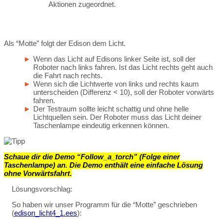
Aktionen zugeordnet.
Als “Motte” folgt der Edison dem Licht.
Wenn das Licht auf Edisons linker Seite ist, soll der
Roboter nach links fahren. Ist das Licht rechts geht auch
die Fahrt nach rechts.
Wenn sich die Lichtwerte von links und rechts kaum
unterscheiden (Differenz < 10), soll der Roboter vorwärts
fahren.
Der Testraum sollte leicht schattig und ohne helle
Lichtquellen sein. Der Roboter muss das Licht deiner
Taschenlampe eindeutig erkennen können.
Schaue dir die Demo “Follow_a_torch” (Folge einer
Taschenlampe) an. Die Demo enthält eine einfache Lösung
ohne Vorwärtsfahrt.
Lösungsvorschlag:
So haben wir unser Programm für die “Motte” geschrieben
(
edison_licht4_1.ees
):