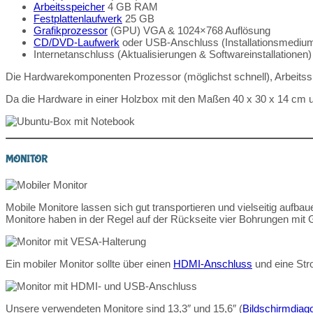
Arbeitsspeicher
4 GB RAM
Festplattenlaufwerk
25 GB
Grafikprozessor
(GPU) VGA & 1024×768 Auflösung
CD/DVD-Laufwerk
oder USB-Anschluss (Installationsmediu
Internetanschluss (Aktualisierungen & Softwareinstallationen)
Die Hardwarekomponenten Prozessor (möglichst schnell), Arbeitsspe
Da die Hardware in einer Holzbox mit den Maßen 40 x 30 x 14 cm u
MONITOR
Mobile Monitore lassen sich gut transportieren und vielseitig aufb
Monitore haben in der Regel auf der Rückseite vier Bohrungen mit
Ein mobiler Monitor sollte über einen
HDMI-Anschluss
und eine Str
Unsere verwendeten Monitore sind 13,3″ und 15,6″ (
Bildschirmdiag